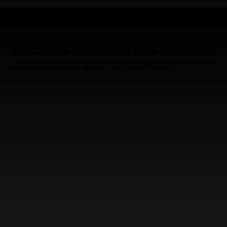
Il Nostro Team
Offriamo una copertura internazionale, sfruttando l’esperienza del nostro team
globale per adattare ogni progetto alle esigenze e al contesto specifico di ogni cliente.
Con collaboratori in diversi Paesi, arricchiamo il nostro lavoro con prospettive diverse e
conoscenze locali, garantendo strategie efficaci in mercati differenti.