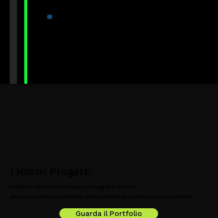
Ottimizzazione e scalabilità
5
I Nostri Progetti
Il feedback dei clienti e il successo dei progetti ci motivano.
Qui sotto, una selezione dei nostri lavori in web design, social media ed e-commerce.
Guarda il Portfolio