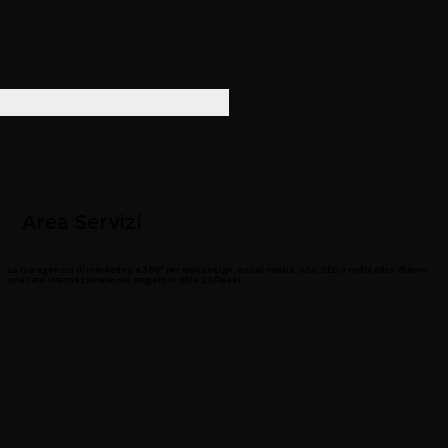
Area Servizi
La tua agenzia di marketing a 360° per web design, social media, Ads, SEO e molto altro. Siamo
una rete internazionale con progetti in oltre 10 Paesi.