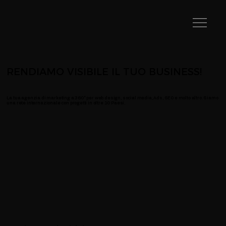
RENDIAMO VISIBILE IL TUO BUSINESS!
La tua agenzia di marketing a 360° per web design, social media, Ads, SEO e molto altro. Siamo
una rete internazionale con progetti in oltre 10 Paesi.