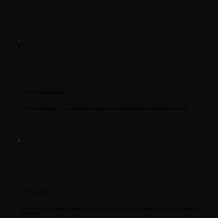
+40% di traffico organico
Più visite da Google, senza pubblicità a pagamento. Solo strategia e contenuti ben realizzati.
+35% di contatti
Più richieste da persone realmente interessate ad assumere. Meno rumore di fondo, più opportunità
concrete.