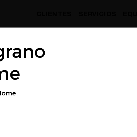
SERVICIOS
EQU
CLIENTES
grano
me
 Home