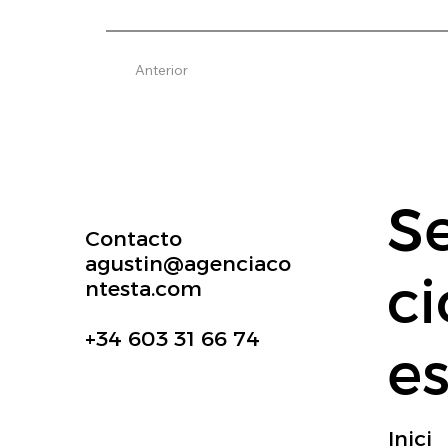
Anterior
S
Contacto
agustin@agenciaco
c
ntesta.com
+34 603 31 66 74
e
Inici