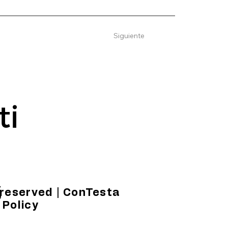
Siguiente
ti
a
s
t reserved | ConTesta
 Policy