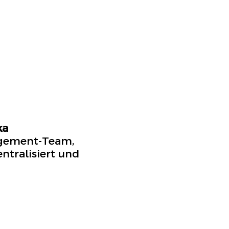
ka
agement-Team,
ntralisiert und