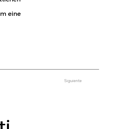
um eine
Siguiente
ti