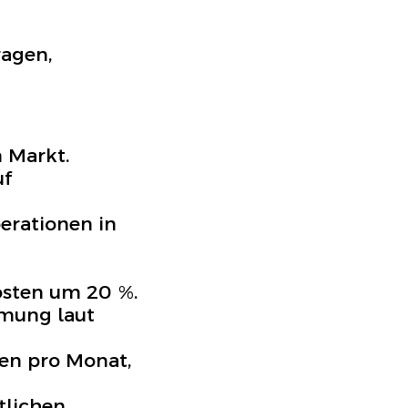
agen,
 Markt.
uf
erationen in
kosten um 20 %.
mung laut
en pro Monat,
tlichen